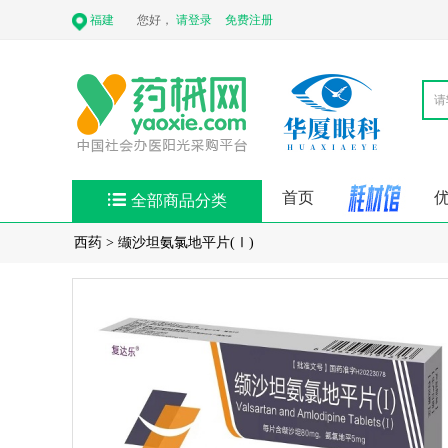
福建
您好，
请登录
免费注册
首页
全部商品分类
西药
>
缬沙坦氨氯地平片(Ⅰ)