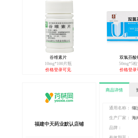
谷维素片
双氯芬酸
10mg*100片瓶
50mg*5粒
价格登录可见
价格登录
商品详情
通用名称：
缬
生产厂家：
海
福建中天药业默认店铺
品牌：
有效期至：