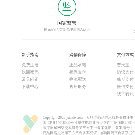
国家监管
国家药品监督管理局国A认证
新手指南
购物保障
支付方式
免费注册
正品承诺
普天宝
找回密码
担保支付
协议支付
常见问题
物流配送
账期支付
下载中心
售后服务
微信支付
线下转账
Copyright 2020 yaoxie.com
互联网药品信息服务资格证书（闽）
闽ICP备14018699号-4
增值电信业务经营许可证 闽B2-20140
医疗器械网络交易服务第三方平台备案凭证
备案编号：（
药品网络交易第三方平台备案凭证
(闽)网药平台备字 (2023