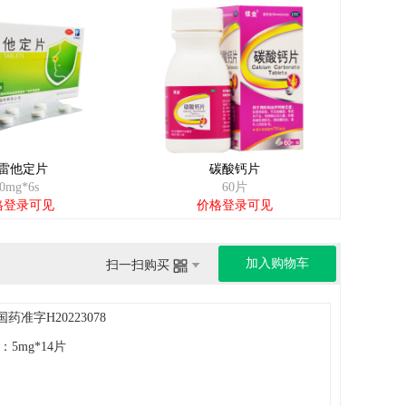
雷他定片
碳酸钙片
0mg*6s
60片
格登录可见
价格登录可见
加入购物车
扫一扫购买
国药准字H20223078
g：5mg*14片