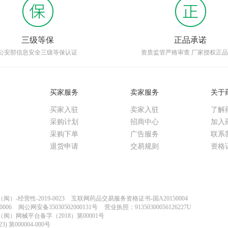
三级等保
正品承诺
公安部信息安全三级等保认证
资质监管严格审查 厂家授权正
买家服务
卖家服务
关于
买家入驻
卖家入驻
了解
采购计划
招商中心
加入
采购下单
广告服务
联系
退货申请
交易规则
资格
-经营性-2019-0023
互联网药品交易服务资格证书-国A20150004
006
闽公网安备35030502000131号
营业执照：91350300056126227U
闽）网械平台备字（2018）第00001号
) 第000004-000号