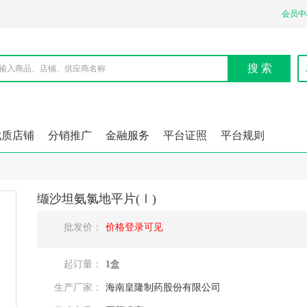
会员中
搜 索
优质店铺
分销推广
金融服务
平台证照
平台规则
缬沙坦氨氯地平片(Ⅰ)
批发价：
价格登录可见
起订量：
1盒
生产厂家：
海南皇隆制药股份有限公司