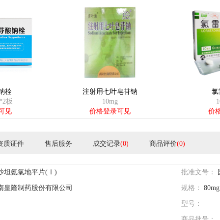
钠栓
注射用七叶皂苷钠
氯
*2板
10mg
1
可见
价格登录可见
价
资质证件
售后服务
成交记录
(0)
商品评价
(0)
沙坦氨氯地平片(Ⅰ)
批准文号：
南皇隆制药股份有限公司
规格：
80m
型号：
商品批号：