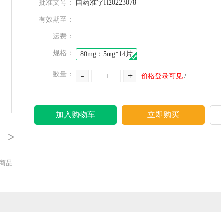
批准文号：
国药准字H20223078
有效期至：
运费：
规格：
80mg：5mg*14片
-
+
数量：
价格登录可见
/
加入购物车
立即购买
>
商品
1
3
5
7
9
11