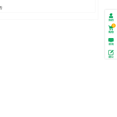
否
我的
0
订单
购物
车(
0
)
投拆
与建
议