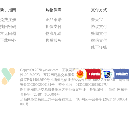
新手指南
购物保障
支付方式
免费注册
正品承诺
普天宝
找回密码
担保支付
协议支付
常见问题
物流配送
账期支付
下载中心
售后服务
微信支付
线下转账
Copyright 2020 yaoxie.com
互联网药品信息服务资格证书（闽）-经营
性-2019-0023
互联网药品交易服务资格证书-国A20150004
闽ICP备14018699号-4
增值电信业务经营许可证 闽B2-20140006
闽公网
安备35030502000131号
营业执照：91350300056126227U
医疗器械网络交易服务第三方平台备案凭证
备案编号：（闽）网械平
台备字（2018）第00001号
药品网络交易第三方平台备案凭证
(闽)网药平台备字 (2023) 第000004-
000号