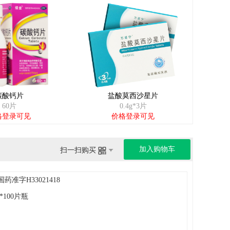
碳酸钙片
盐酸莫西沙星片
60片
0.4g*3片
格登录可见
价格登录可见
加入购物车
扫一扫购买
国药准字H33021418
g*100片瓶