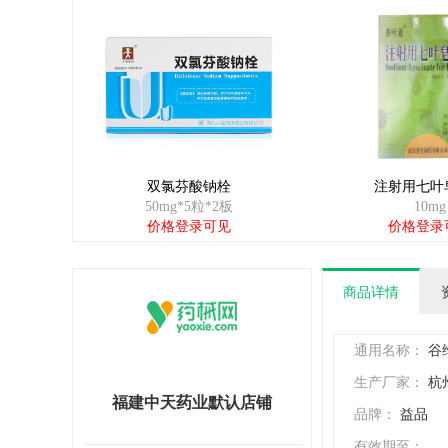
双氯芬酸钠栓
注射用七叶
50mg*5粒*2板
10mg
价格登录可见
价格登录
商品详情
通用名称：
谷
生产厂家：
杭
福建中天药业默认店铺
品牌：
益品
有效期至：