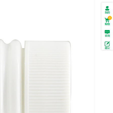
我的
0
订单
购物
车(
0
)
投拆
与建
议