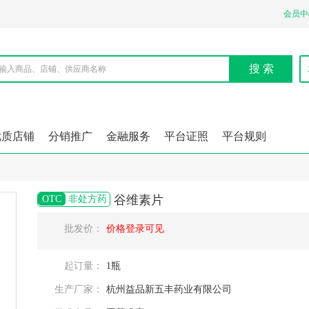
会员中
搜 索
优质店铺
分销推广
金融服务
平台证照
平台规则
谷维素片
OTC
非处方药
批发价：
价格登录可见
起订量：
1瓶
生产厂家：
杭州益品新五丰药业有限公司