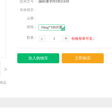
批准文号：
国药准字H33021418
有效期至：
运费：
规格：
10mg*100片瓶
-
+
数量：
价格登录可见
/
加入购物车
立即购买
>
商品