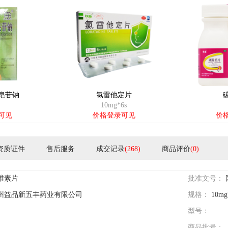
皂苷钠
氯雷他定片
10mg*6s
可见
价格登录可见
价
资质证件
售后服务
成交记录
(268)
商品评价
(0)
维素片
批准文号：
州益品新五丰药业有限公司
规格：
10m
型号：
商品批号：