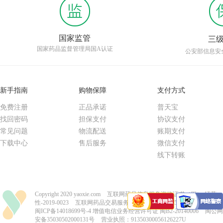
国家监管
三
国家药品监督管理局国A认证
公安部信息安
新手指南
购物保障
支付方式
免费注册
正品承诺
普天宝
找回密码
担保支付
协议支付
常见问题
物流配送
账期支付
下载中心
售后服务
微信支付
线下转账
Copyright 2020 yaoxie.com
互联网药品信息服务资格证书（闽）-经营
性-2019-0023
互联网药品交易服务资格证书-国A20150004
闽ICP备14018699号-4
增值电信业务经营许可证 闽B2-20140006
闽公网
安备35030502000131号
营业执照：91350300056126227U