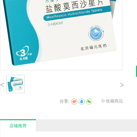
<
>
收藏商品
分享:
1
3
5
7
店铺推荐