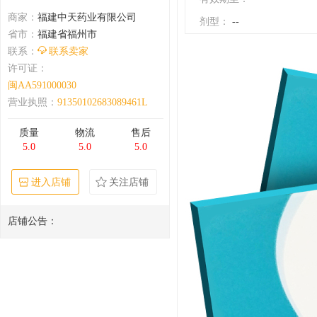
商家：
福建中天药业有限公司
剂型：
--
省市：
福建省福州市
联系：
联系卖家
许可证：
闽AA591000030
营业执照：
91350102683089461L
质量
物流
售后
5.0
5.0
5.0
进入店铺
关注店铺
店铺公告：