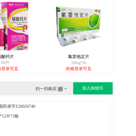
碳酸钙片
氯雷他定片
60片
10mg*6s
格登录可见
价格登录可见
加入购物车
扫一扫购买
国药准字Z20026740
g*12片*2板