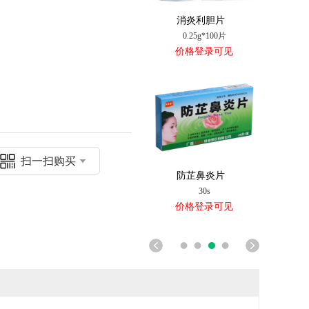
百藓夏塔热片
12片*3板
价格登录可见
扫一扫购买
西帕依麦孜彼子片
0.4g*9s/板/小盒*2小盒/中盒
价格登录可见