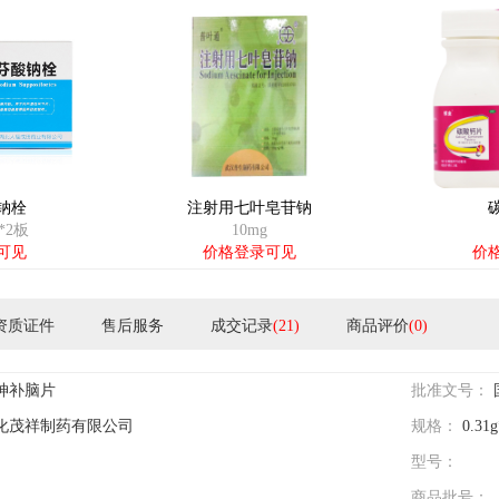
钠栓
注射用七叶皂苷钠
*2板
10mg
可见
价格登录可见
价
资质证件
售后服务
成交记录
(21)
商品评价
(0)
神补脑片
批准文号：
化茂祥制药有限公司
规格：
0.31
型号：
商品批号：