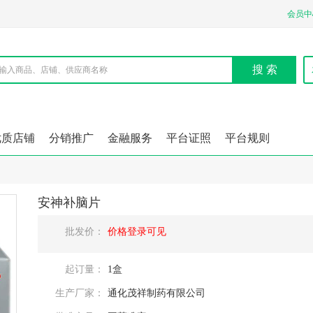
会员中
搜 索
优质店铺
分销推广
金融服务
平台证照
平台规则
安神补脑片
批发价：
价格登录可见
起订量：
1盒
生产厂家：
通化茂祥制药有限公司