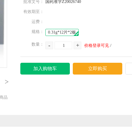
批准文号：
国药准字Z20026740
有效期至：
运费：
规格：
0.31g*12片*2板
-
+
数量：
价格登录可见
/
加入购物车
立即购买
>
商品
1
3
5
7