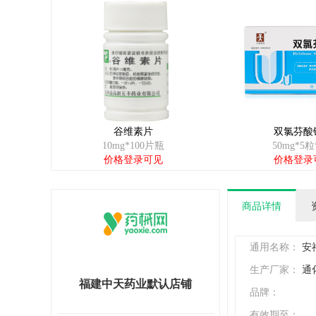
谷维素片
双氯芬酸
10mg*100片瓶
50mg*5粒
价格登录可见
价格登录
商品详情
通用名称：
安
生产厂家：
通
福建中天药业默认店铺
品牌：
有效期至：