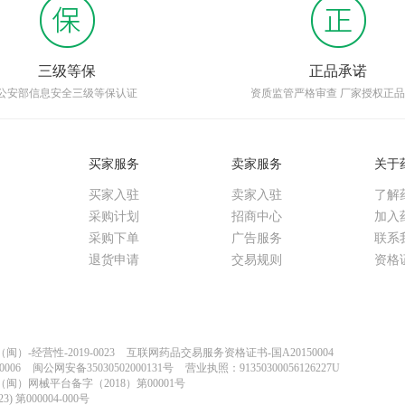
三级等保
正品承诺
公安部信息安全三级等保认证
资质监管严格审查 厂家授权正
买家服务
卖家服务
关于
买家入驻
卖家入驻
了解
采购计划
招商中心
加入
采购下单
广告服务
联系
退货申请
交易规则
资格
-经营性-2019-0023
互联网药品交易服务资格证书-国A20150004
006
闽公网安备35030502000131号
营业执照：91350300056126227U
闽）网械平台备字（2018）第00001号
) 第000004-000号