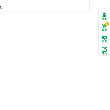
否
我的
0
订单
购物
车(
0
)
投拆
与建
议