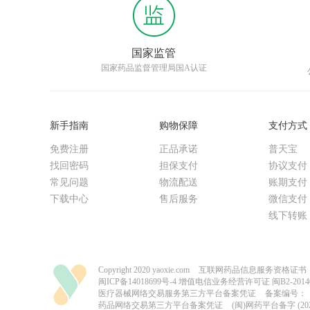
国家监管
国家药品监督管理局国A认证
新手指南
购物保障
支付方式
免费注册
正品承诺
普天宝
找回密码
担保支付
协议支付
常见问题
物流配送
账期支付
下载中心
售后服务
微信支付
线下转账
Copyright 2020 yaoxie.com
互联网药品信息服务资格证书（闽）
闽ICP备14018699号-4
增值电信业务经营许可证 闽B2-20140
医疗器械网络交易服务第三方平台备案凭证
备案编号：（
药品网络交易第三方平台备案凭证
(闽)网药平台备字 (2023