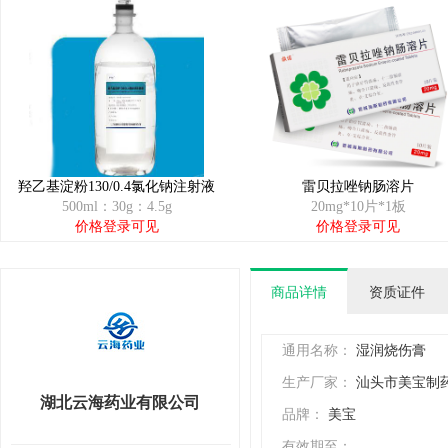
羟乙基淀粉130/0.4氯化钠注射液
雷贝拉唑钠肠溶片
500ml：30g：4.5g
20mg*10片*1板
价格登录可见
价格登录可见
商品详情
资质证件
通用名称：
湿润烧伤膏
生产厂家：
汕头市美宝制
湖北云海药业有限公司
品牌：
美宝
有效期至：