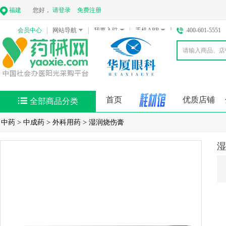
福建
您好，
请登录
免费注册
会员中心
网站导航
我要入驻
手机APP
400-601-5551
首页
优质店铺
全部商品分类
中药
>
中成药
>
外科用药
>
湿润烧伤膏
湿