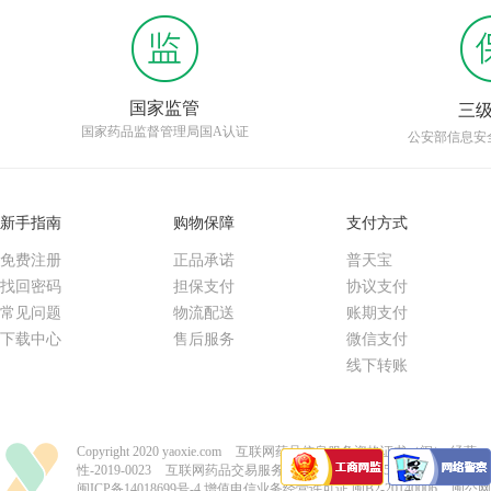
国家监管
三
国家药品监督管理局国A认证
公安部信息安
新手指南
购物保障
支付方式
免费注册
正品承诺
普天宝
找回密码
担保支付
协议支付
常见问题
物流配送
账期支付
下载中心
售后服务
微信支付
线下转账
Copyright 2020 yaoxie.com
互联网药品信息服务资格证书（闽）-经营
性-2019-0023
互联网药品交易服务资格证书-国A20150004
闽ICP备14018699号-4
增值电信业务经营许可证 闽B2-20140006
闽公网