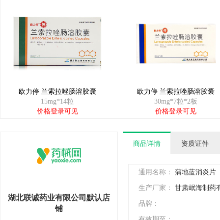
欧力停 兰索拉唑肠溶胶囊
欧力停 兰索拉唑肠溶胶囊
15mg*14粒
30mg*7粒*2板
价格登录可见
价格登录可见
商品详情
资质证件
通用名称：
蒲地蓝消炎片
生产厂家：
甘肃岷海制药
湖北联诚药业有限公司默认店
品牌：
铺
有效期至：