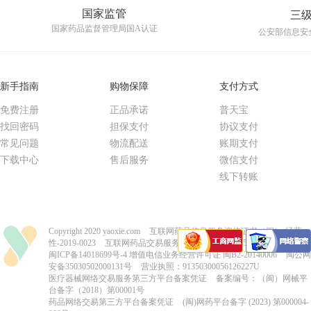
国家监管
三
国家药品监督管理局国A认证
公安部信息安
新手指南
购物保障
支付方式
免费注册
正品承诺
普天宝
找回密码
担保支付
协议支付
常见问题
物流配送
账期支付
下载中心
售后服务
微信支付
线下转账
Copyright 2020 yaoxie.com
互联网药品信息服务资格证书（闽）-经营
性-2019-0023
互联网药品交易服务资格证书-国A20150004
闽ICP备14018699号-4
增值电信业务经营许可证 闽B2-20140006
闽公网
安备35030502000131号
营业执照：91350300056126227U
医疗器械网络交易服务第三方平台备案凭证
备案编号：（闽）网械平
台备字（2018）第00001号
药品网络交易第三方平台备案凭证
(闽)网药平台备字 (2023) 第000004-